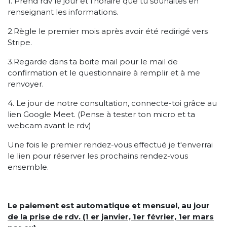
1. Prend rdv le jour et l'horaire que tu souhaites en
renseignant les informations.
2.Règle le premier mois après avoir été redirigé vers
Stripe.
3.Regarde dans ta boite mail pour le mail de
confirmation et le questionnaire à remplir et à me
renvoyer.
4. Le jour de notre consultation, connecte-toi grâce au
lien Google Meet. (Pense à tester ton micro et ta
webcam avant le rdv)
Une fois le premier rendez-vous effectué je t'enverrai
le lien pour réserver les prochains rendez-vous
ensemble.
Le paiement est automatique et mensuel, au jour
de la prise de rdv. (1 er janvier, 1er février, 1er mars