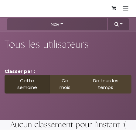
Se rendre au contenu
Nav
Tous les utilisateurs
Classer par :
Cette
Ce
De tous les
semaine
mois
temps
Aucun classement pour l'instant :(